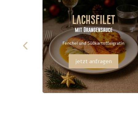
itte
Lachsfilet
mit Orangensauce
ychutney
Fenchel und Süßkartoffelgratin
jetzt anfragen