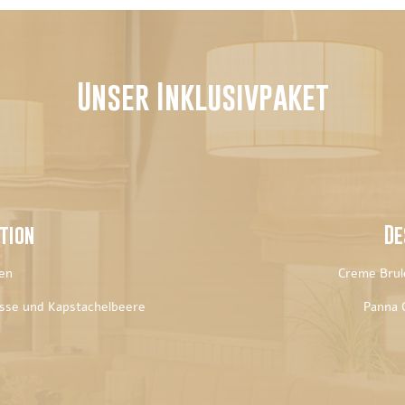
Unser Inklusivpaket
tion
De
en
Creme Brul
sse und Kapstachelbeere
Panna 