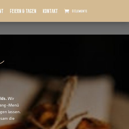
nt
Feiern & Tagen
Kontakt
0 Elemente
m
lds.
Wir
-Gang-Menü
ngen lassen.
nsam die