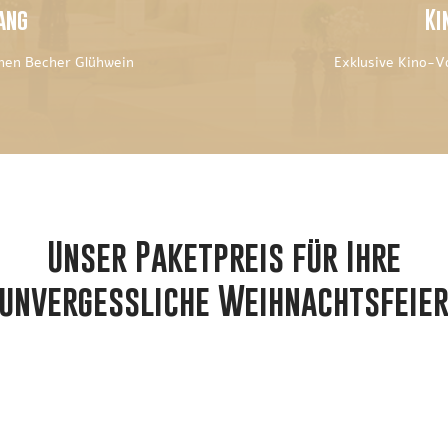
ang
Ki
hen Becher Glühwein
Exklusive Kino-Vo
Unser Paketpreis für Ihre
unvergessliche Weihnachtsfeie