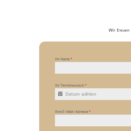
Wir freuen 
Ihr Name
*
Ihr Terminwunsch
*
Ihre E-Mail-Adresse
*