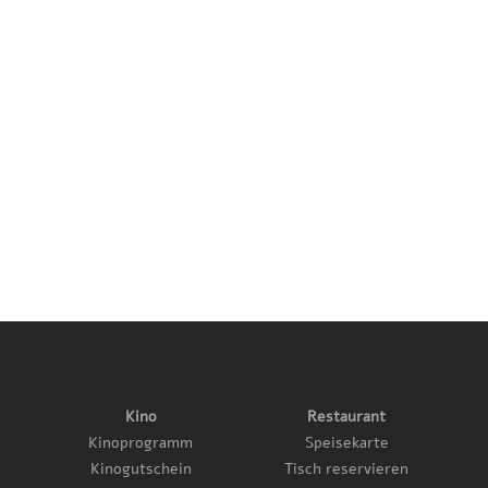
Kino
Restaurant
Kinoprogramm
Speisekarte
Kinogutschein
Tisch reservieren