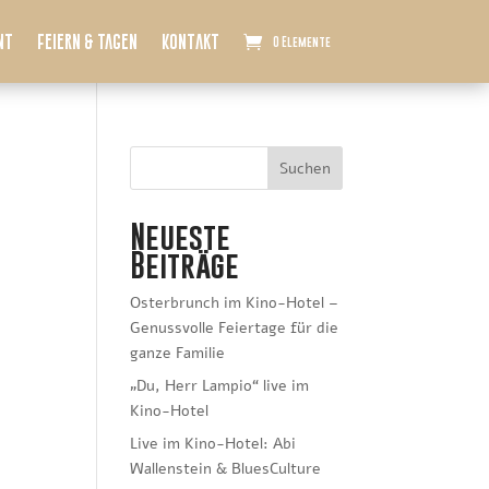
nt
Feiern & Tagen
Kontakt
0 Elemente
Suchen
Neueste
Beiträge
Osterbrunch im Kino-Hotel –
Genussvolle Feiertage für die
ganze Familie
„Du, Herr Lampio“ live im
Kino-Hotel
Live im Kino-Hotel: Abi
Wallenstein & BluesCulture